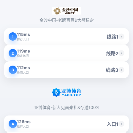
金沙中国-老牌直营&大额稳定
115ms
线路1
›
1
推荐入口
119ms
线路2
›
2
稳定访问
112ms
线路3
›
3
备用入口
亚博体育-新人见面豪礼&存送100%
126ms
入口1
›
A
推荐入口